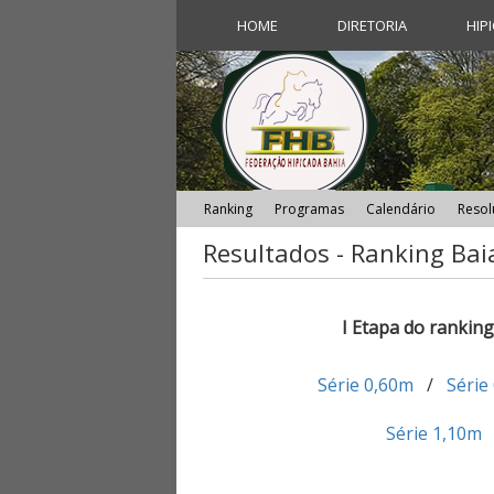
HOME
DIRETORIA
HIP
Ranking
Programas
Calendário
Resol
Resultados - Ranking Bai
I Etapa do rankin
Série 0,60m
/
Série
Série 1,10m