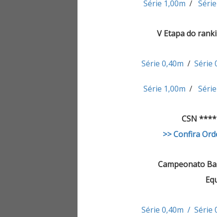
Série 1,00m
/
Séri
V Etapa do ranki
Série 0,40m
/
Série
Série 1,00m
/
Séri
CSN **** 
>> Confira Ord
Campeonato Baia
Equ
Série 0,40m / Séri