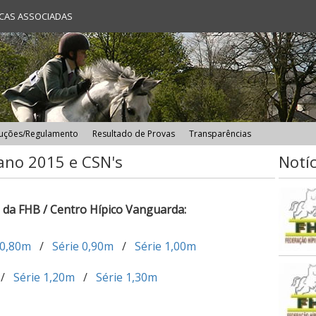
ICAS ASSOCIADAS
uções/Regulamento
Resultado de Provas
Transparências
ano 2015 e CSN's
Notíc
g da FHB / Centro Hípico Vanguarda:
 0,80m
/
Série 0,90m
/
Série 1,00m
/
Série 1,20m
/
Série 1,30m